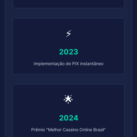
⚡
2023
Implementação de PIX instantâneo
🌟
2024
Prêmio "Melhor Cassino Online Brasil"