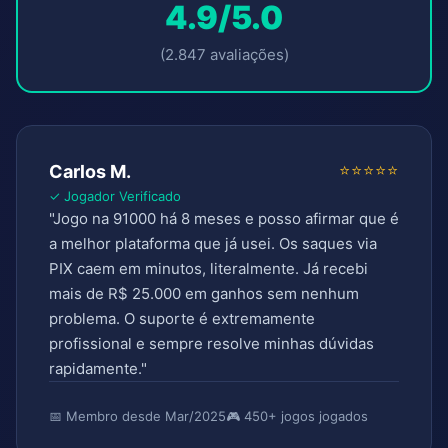
4.9/5.0
(2.847 avaliações)
⭐⭐⭐⭐⭐
Carlos M.
✓ Jogador Verificado
"Jogo na 91000 há 8 meses e posso afirmar que é
a melhor plataforma que já usei. Os saques via
PIX caem em minutos, literalmente. Já recebi
mais de R$ 25.000 em ganhos sem nenhum
problema. O suporte é extremamente
profissional e sempre resolve minhas dúvidas
rapidamente."
📅 Membro desde Mar/2025
🎮 450+ jogos jogados