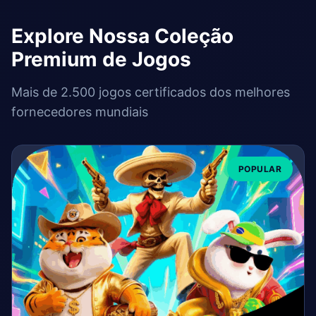
Explore Nossa Coleção
Premium de Jogos
Mais de 2.500 jogos certificados dos melhores
fornecedores mundiais
POPULAR