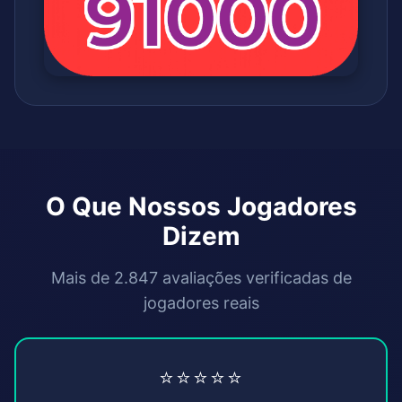
O Que Nossos Jogadores
Dizem
Mais de 2.847 avaliações verificadas de
jogadores reais
⭐⭐⭐⭐⭐