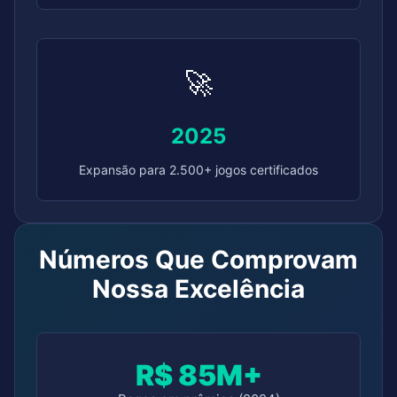
🚀
2025
Expansão para 2.500+ jogos certificados
Números Que Comprovam
Nossa Excelência
R$ 85M+