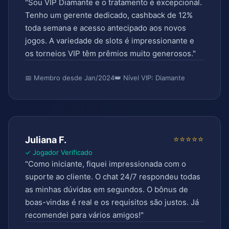
"Sou VIP Diamante e o tratamento é excepcional.
Tenho um gerente dedicado, cashback de 12%
toda semana e acesso antecipado aos novos
jogos. A variedade de slots é impressionante e
os torneios VIP têm prêmios muito generosos."
📅 Membro desde Jan/2024
👑 Nível VIP: Diamante
⭐⭐⭐⭐⭐
Juliana F.
✓ Jogador Verificado
"Como iniciante, fiquei impressionada com o
suporte ao cliente. O chat 24/7 respondeu todas
as minhas dúvidas em segundos. O bônus de
boas-vindas é real e os requisitos são justos. Já
recomendei para vários amigos!"